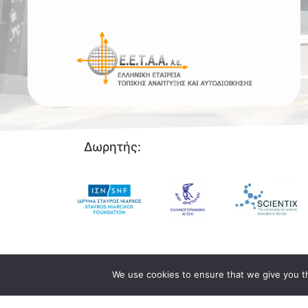
Δωρητής:
We use cookies to ensure that we give you th
© 