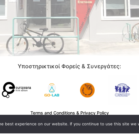
Υποστηρικτικοί Φορείς & Συνεργάτες:
Terms and Conditions
&
Privacy Policy
e best experience on our website. If you continue to use this site we w
2021 Κ.Ε.Π.Ε. “Αριστοτέλειο” | All Rights Reserved – Developed by lagam
♥
Redesigned with
by