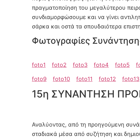
πραγματοποίηση του μεγαλύτερου πειρ
συνδιαμορφώσουμε και να γίνει αντιλ
σάρκα και οστά τα σπουδαιότερα επι
Φωτογραφίες Συνάντηση
foto1
foto2
foto3
foto4
foto5
f
foto9
foto10
foto11
foto12
foto13
15η ΣΥΝΑΝΤΗΣΗ ΠΡΟ
Αναλύοντας, από τη προηγούμενη συνάν
σταδιακά μέσα από συζήτηση και δημιο