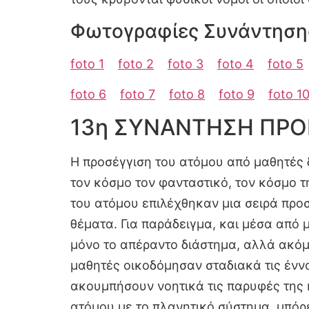
Φωτογραφίες Συνάντηση
foto 1
foto 2
foto 3
foto 4
foto 5
foto 6
foto 7
foto 8
foto 9
foto 1
13η ΣΥΝΑΝΤΗΣΗ ΠΡΟ
Η προσέγγιση του ατόμου από μαθητές 
τον κόσμο τον φανταστικό, τον κόσμο τ
του ατόμου επιλέχθηκαν μια σειρά πρ
θέματα. Για παράδειγμα, και μέσα από 
μόνο το απέραντο διάστημα, αλλά ακόμ
μαθητές οικοδόμησαν σταδιακά τις ένν
ακουμπήσουν νοητικά τις παρυφές της 
ατόμου με το πλανητικό σύστημα, μπόρε